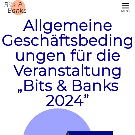
BITS
Der
MENÜ
Bankenkongress
Allgemeine
AND
für neue
BANKS
Perspektiven.
Geschäftsbeding
Hier erhalten Sie
alle Updates zur
ungen für die
kommenden
Veranstaltung
am 24.10.2024.
Veranstaltung
„Bits & Banks
2024”